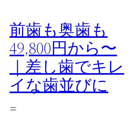
内
容
前歯も奥歯も
を
ス
49,800円から〜
キ
ッ
｜差し歯でキレ
プ
イな歯並びに