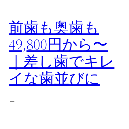
内
容
前歯も奥歯も
を
ス
49,800円から〜
キ
ッ
｜差し歯でキレ
プ
イな歯並びに