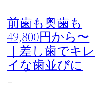
内
容
前歯も奥歯も
を
ス
49,800円から〜
キ
ッ
｜差し歯でキレ
プ
イな歯並びに