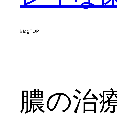
Blog
TOP
膿の治