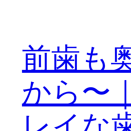
内
容
を
ス
キ
前歯も奥歯
ッ
プ
から〜
レイな