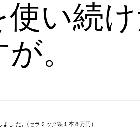
を使い続け
すが。
しまし た。(セラミック製１本８万円）