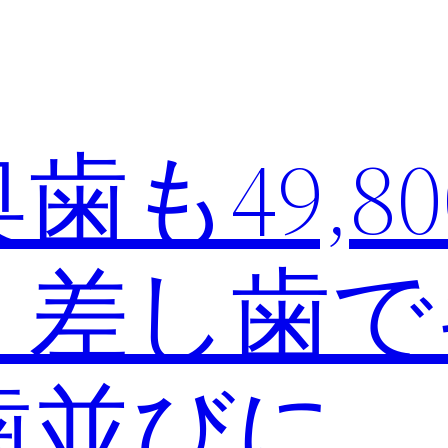
も49,80
｜差し歯で
歯並びに