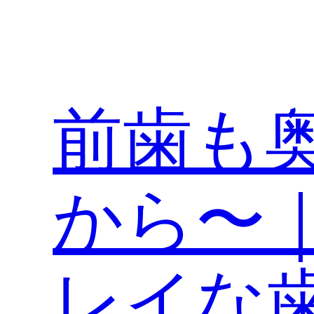
内
容
を
ス
キ
前歯も奥歯
ッ
プ
から〜
レイな