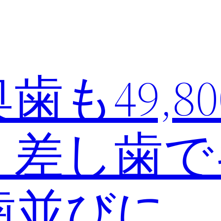
も49,80
｜差し歯で
歯並びに