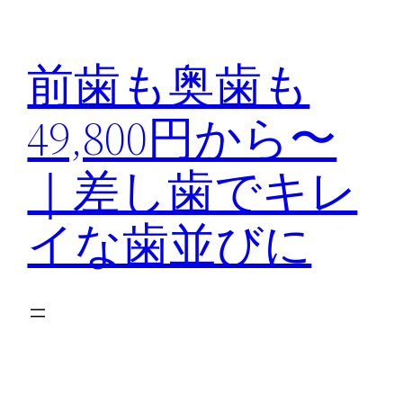
内
容
前歯も奥歯も
を
ス
49,800円から〜
キ
ッ
｜差し歯でキレ
プ
イな歯並びに