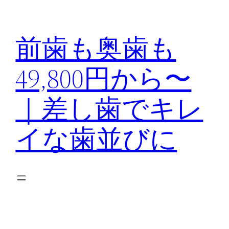
内
容
前歯も奥歯も
を
ス
49,800円から〜
キ
ッ
｜差し歯でキレ
プ
イな歯並びに