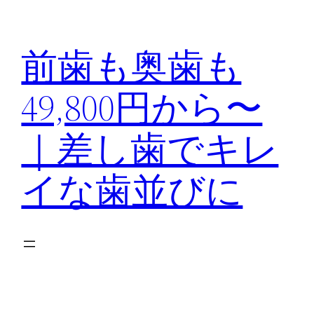
内
容
前歯も奥歯も
を
ス
49,800円から〜
キ
ッ
｜差し歯でキレ
プ
イな歯並びに